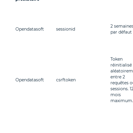
2 semaine
Opendatasoft
sessionid
par défaut
Token
réinitialisé
aléatoire
entre 2
Opendatasoft
csrftoken
requêtes o
sessions. 1
mois
maximum.